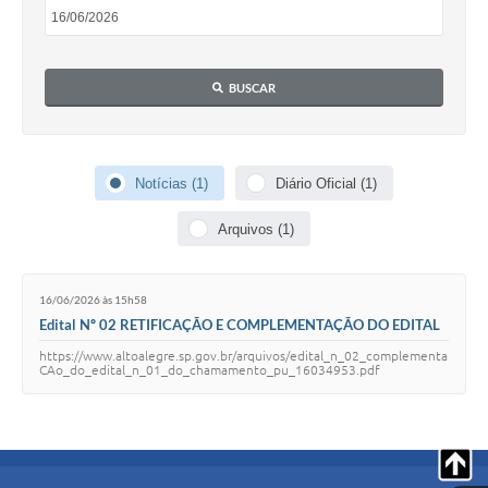
BUSCAR
Notícias (1)
Diário Oficial (1)
Arquivos (1)
16/06/2026 às 15h58
Edital Nº 02 RETIFICAÇÃO E COMPLEMENTAÇÃO DO EDITAL
Nº 01 do Chamamento Público 03_2026 para Seleção Familias
https://www.altoalegre.sp.gov.br/arquivos/edital_n_02_complementa
PMCMV
CAo_do_edital_n_01_do_chamamento_pu_16034953.pdf