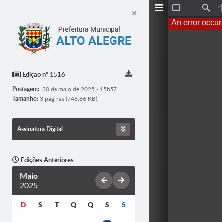
T
F
o
i
An error occur
g
n
g
d
l
e
S
i
d
Edição nº 1516
e
b
Postagem:
30 de maio de 2025 - 15h57
a
r
Tamanho:
3 páginas (748,86 KB)
Assinatura Digital
Edições Anteriores
Maio
2025
D
S
T
Q
Q
S
S