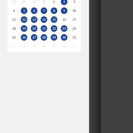
27
28
29
30
1
2
3
4
5
6
7
8
9
10
11
12
13
14
15
16
17
18
19
20
21
22
23
24
25
26
27
28
29
30
31
1
2
3
4
5
6
7