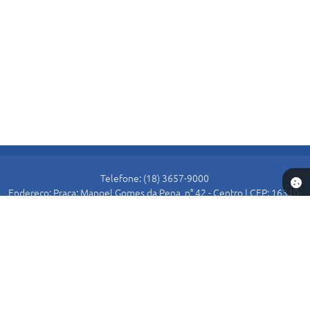
Telefone: (18) 3657-9000
Endereço: Praça: Manoel Gomes da Pena, n° 42 - Centro | CEP: 16310-
000
Atendimento de Segunda-feira a Sexta-feira das 8:30 as 11:00 e das
13:00 as 16:00.
Prefeitura de Alto Alegre
Versão do Sistema:
3.5.3 - 19/06/2026
Portal atualizado em:
07/08/2026 15:54
Dados Abertos