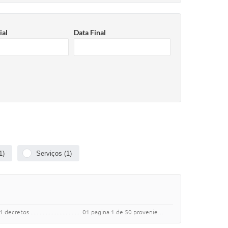
ial
Data Final
1)
Serviços (1)
tos ................................. 01 pagina 1 de 50 provenie…