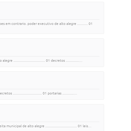
em contrario. poder executivo de alto alegre ............ 01
.............................. 01 decretos ...............…
............................ 01 portarias .............…
al de alto alegre .................................... 01 leis…