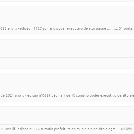
ano ix - edicao n1727 sumario poder executivo de alto alegre ............ 01 portarias .....
021 ano iv - edição n°0689 página 1 de 10 sumário poder executivo de alto alegre ...........
 iii - edicao n0376 sumario prefeitura do municipio de alto alegre .... 01 leis ................