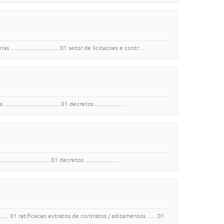
............................ 01 setor de licitacoes e contr…
........................ 01 decretos ................…
................... 01 decretos ...................…
... 01 ratificacao extratos de contratos / aditamentos ...... 01