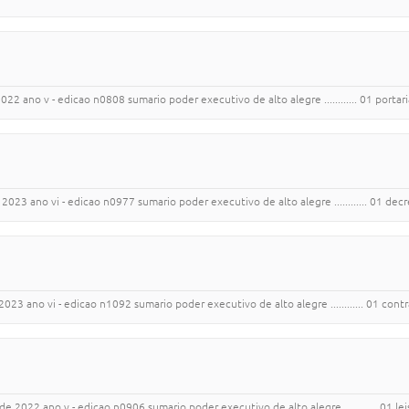
ano v - edicao n0808 sumario poder executivo de alto alegre ............ 01 portarias .......
3 ano vi - edicao n0977 sumario poder executivo de alto alegre ............ 01 decretos ...
 ano vi - edicao n1092 sumario poder executivo de alto alegre ............ 01 contratos ....
ano v - edicao n0906 sumario poder executivo de alto alegre ............ 01 leis ..............