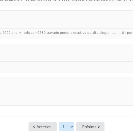
22 ano iv - edicao n0750 sumario poder executivo de alto alegre ............ 01 portarias .
Anterior
Próxima