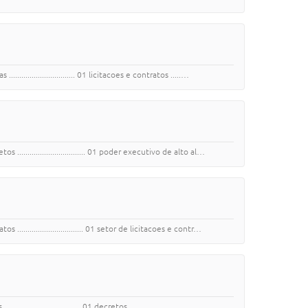
......................... 01 licitacoes e contratos .....…
.............................. 01 poder executivo de alto al…
............................ 01 setor de licitacoes e contr…
....................... 01 decretos .................…