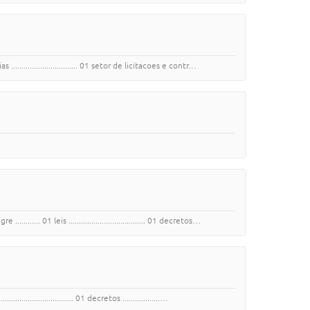
........................... 01 setor de licitacoes e contr…
. 01 leis ..................................... 01 decretos…
..................... 01 decretos ..................…