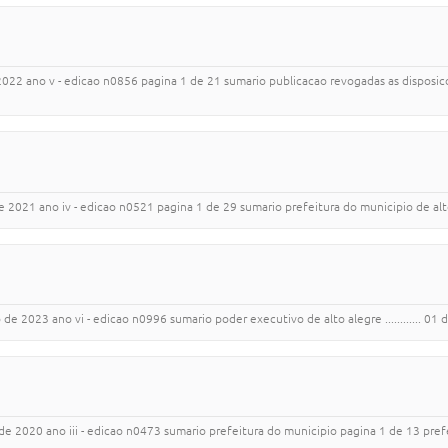
2022 ano v - edicao n0856 pagina 1 de 21 sumario publicacao revogadas as disposicoes 
1 ano iv - edicao n0521 pagina 1 de 29 sumario prefeitura do municipio de alto alegre ......
23 ano vi - edicao n0996 sumario poder executivo de alto alegre ............ 01 decretos .....
020 ano iii - edicao n0473 sumario prefeitura do municipio pagina 1 de 13 prefeita municip