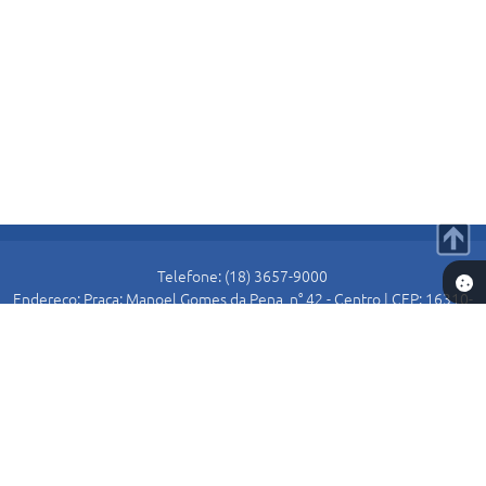
Telefone: (18) 3657-9000
Endereço: Praça: Manoel Gomes da Pena, n° 42 - Centro | CEP: 16310-
000
Atendimento de Segunda-feira a Sexta-feira das 8:30 as 11:00 e das
13:00 as 16:00.
Prefeitura de Alto Alegre
Versão do Sistema:
3.5.3 - 19/06/2026
Portal atualizado em:
07/08/2026 15:54
Dados Abertos