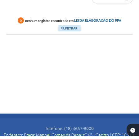
nenhum registro encontrado em
LEI DA ELABORAÇÃO DO PPA
0
FILTRAR
Telefone: (18) 3657-9000
Endereço: Praça: Manoel Gomes da Pena, n° 42 - Centro | CEP: 16310-