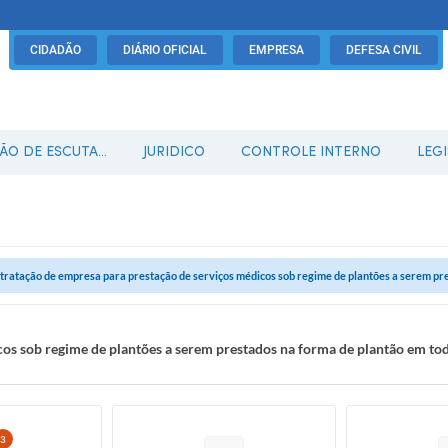
CIDADÃO
DIÁRIO OFICIAL
EMPRESA
DEFESA CIVIL
O DE ESCUTA...
JURIDICO
CONTROLE INTERNO
LEG
tratação de empresa para prestação de serviços médicos sob regime de plantões a serem pre
os sob regime de plantões a serem prestados na forma de plantão em tod
3