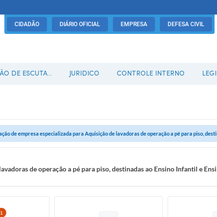
CIDADÃO
DIÁRIO OFICIAL
EMPRESA
DEFESA CIVIL
O DE ESCUTA...
JURIDICO
CONTROLE INTERNO
LEG
ção de empresa especializada para Aquisição de lavadoras de operação a pé para piso, destin
avadoras de operação a pé para piso, destinadas ao Ensino Infantil e En
1