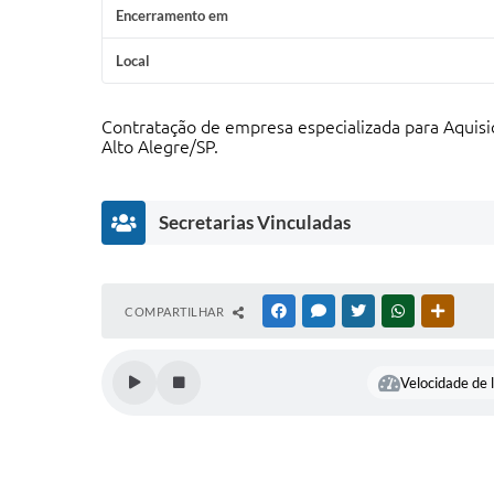
Encerramento em
Local
Contratação de empresa especializada para Aquisiç
Alto Alegre/SP.
Secretarias Vinculadas
E
COMPARTILHAR
FACEBOOK
MESSENGER
TWITTER
WHATSAPP
OUTRAS
d
u
c
Velocidade de l
a
ç
ã
o
M
ar