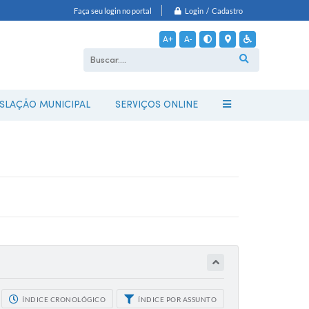
Login / Cadastro
Faça seu login no portal
A+
A-
ISLAÇÃO MUNICIPAL
SERVIÇOS ONLINE
ÍNDICE CRONOLÓGICO
ÍNDICE POR ASSUNTO