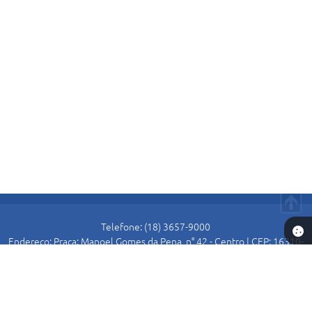
Telefone: (18) 3657-9000
Endereço: Praça: Manoel Gomes da Pena, n° 42 - Centro | CEP: 16310-
000
Atendimento de Segunda-feira a Sexta-feira das 8:30 as 11:00 e das
13:00 as 16:00.
Prefeitura de Alto Alegre