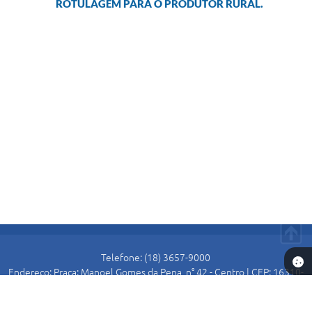
ROTULAGEM PARA O PRODUTOR RURAL.
Telefone: (18) 3657-9000
Endereço: Praça: Manoel Gomes da Pena, n° 42 - Centro | CEP: 16310-
000
Atendimento de Segunda-feira a Sexta-feira das 8:30 as 11:00 e das
13:00 as 16:00.