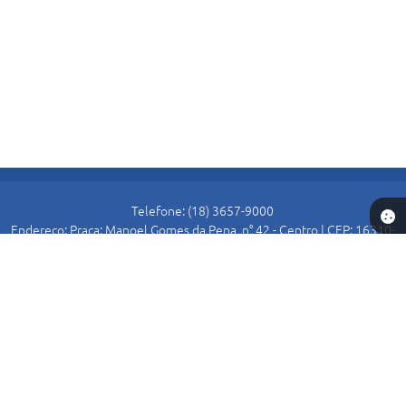
Telefone: (18) 3657-9000
Endereço: Praça: Manoel Gomes da Pena, n° 42 - Centro | CEP: 16310-
000
Atendimento de Segunda-feira a Sexta-feira das 8:30 as 11:00 e das
13:00 as 16:00.
Prefeitura de Alto Alegre
Versão do Sistema:
3.5.3 - 19/06/2026
Portal atualizado em:
05/08/2026 17:18
Dados Abertos