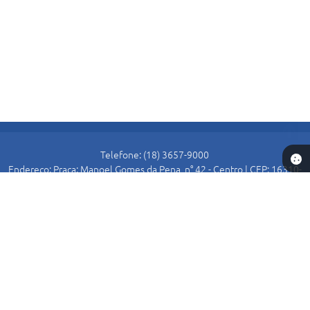
Telefone: (18) 3657-9000
Endereço: Praça: Manoel Gomes da Pena, n° 42 - Centro | CEP: 16310-
000
Atendimento de Segunda-feira a Sexta-feira das 8:30 as 11:00 e das
13:00 as 16:00.
Prefeitura de Alto Alegre
Versão do Sistema:
3.5.3 - 19/06/2026
Portal atualizado em:
07/08/2026 15:54
Dados Abertos