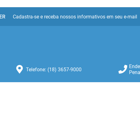
ER
Cadastra-se e receba nossos informativos em seu e-mail
Ende
Telefone: (18) 3657-9000
Pena
Atendimento: Atendimento de
Segunda-feira a Sexta-feira das 8:30
as 11:00 e das 13:00 as 16:00.