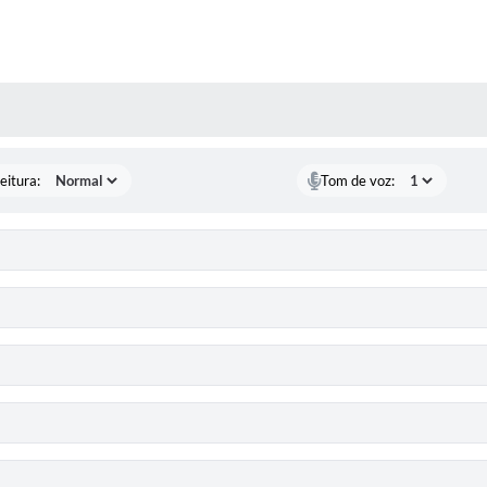
 MÍDIAS
eitura:
Tom de voz: