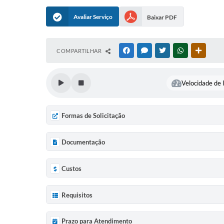
Avaliar Serviço
Baixar PDF
COMPARTILHAR
FACEBOOK
MESSENGER
TWITTER
WHATSAPP
OUTRAS
Velocidade de l
Formas de Solicitação
Documentação
Custos
Requisitos
Prazo para Atendimento