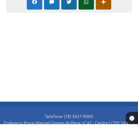
Telefone: (18) 3657-9000
Endereço: Praça: Manoel Gomes da Pena, n° 42 - Centro | CEP: 16310-
000
Atendimento de Segunda-feira a Sexta-feira das 8:30 as 11:00 e das