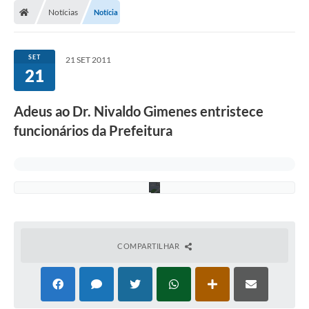
l
d
Notícias
Notícia
o
d
o
s
SET
21 SET 2011
R
21
e
i
s
Adeus ao Dr. Nivaldo Gimenes entristece
G
i
funcionários da Prefeitura
m
e
n
e
s
COMPARTILHAR