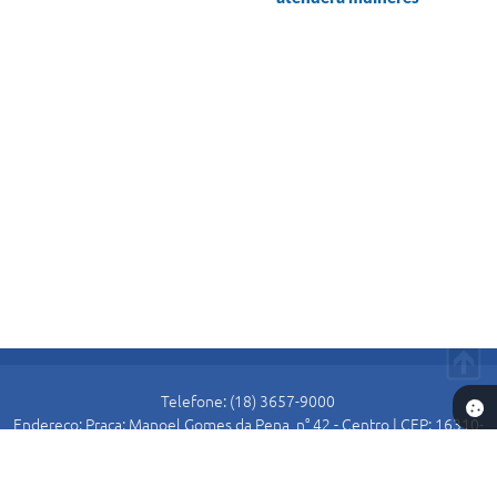
Telefone: (18) 3657-9000
Endereço: Praça: Manoel Gomes da Pena, n° 42 - Centro | CEP: 16310-
000
Atendimento de Segunda-feira a Sexta-feira das 8:30 as 11:00 e das
13:00 as 16:00.