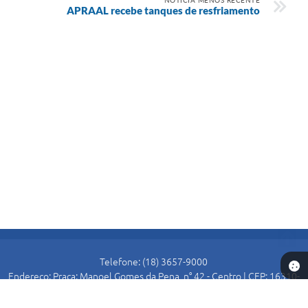
APRAAL recebe tanques de resfriamento
Telefone: (18) 3657-9000
Endereço: Praça: Manoel Gomes da Pena, n° 42 - Centro | CEP: 16310-
000
Atendimento de Segunda-feira a Sexta-feira das 8:30 as 11:00 e das