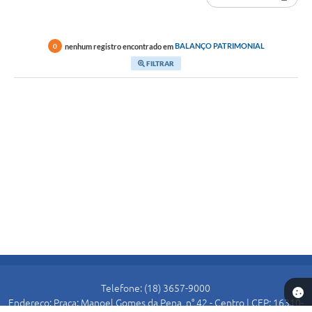
nenhum registro encontrado em
BALANÇO PATRIMONIAL
0
FILTRAR
Telefone: (18) 3657-9000
Endereço: Praça: Manoel Gomes da Pena, n° 42 - Centro | CEP: 16310-