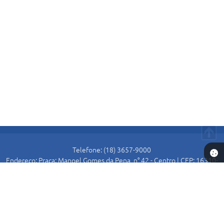
Telefone: (18) 3657-9000
Endereço: Praça: Manoel Gomes da Pena, n° 42 - Centro | CEP: 16310-
000
Atendimento de Segunda-feira a Sexta-feira das 8:30 as 11:00 e das
13:00 as 16:00.
Prefeitura de Alto Alegre