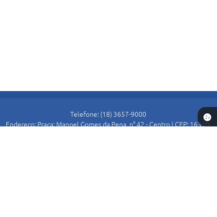
Telefone: (18) 3657-9000
Endereço: Praça: Manoel Gomes da Pena, n° 42 - Centro | CEP: 16310-
000
Atendimento de Segunda-feira a Sexta-feira das 8:30 as 11:00 e das
13:00 as 16:00.
Prefeitura de Alto Alegre
Versão do Sistema:
3.5.3 - 19/06/2026
Portal atualizado em:
07/08/2026 15:54
Dados Abertos