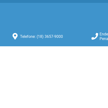
Ende
Telefone: (18) 3657-9000
Pena
Atendimento: Atendimento de
Segunda-feira a Sexta-feira das 8:30
as 11:00 e das 13:00 as 16:00.
ersão do Sistema:
3.5.3 - 19/06/2026
Portal atualizado em:
06/08/2026