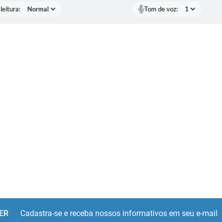
leitura:
Tom de voz:
ER
Cadastra-se e receba nossos informativos em seu e-mail