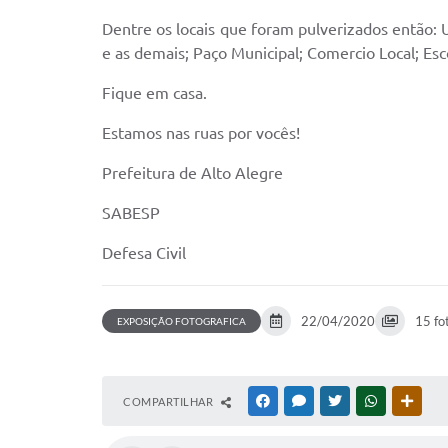
Dentre os locais que foram pulverizados então: U
e as demais; Paço Municipal; Comercio Local; Esc
Fique em casa.
Estamos nas ruas por vocês!
Prefeitura de Alto Alegre
SABESP
Defesa Civil
22/04/2020
15 fo
EXPOSIÇÃO FOTOGRAFICA
COMPARTILHAR
FACEBOOK
MESSENGER
TWITTER
WHATSAPP
OUTR