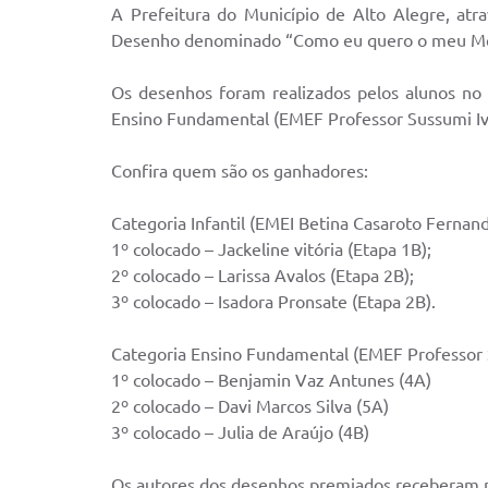
A Prefeitura do Município de Alto Alegre, at
Desenho denominado “Como eu quero o meu Me
Os desenhos foram realizados pelos alunos no 
Ensino Fundamental (EMEF Professor Sussumi I
Confira quem são os ganhadores:
Categoria Infantil (EMEI Betina Casaroto Fernand
1º colocado – Jackeline vitória (Etapa 1B);
2º colocado – Larissa Avalos (Etapa 2B);
3º colocado – Isadora Pronsate (Etapa 2B).
Categoria Ensino Fundamental (EMEF Professor 
1º colocado – Benjamin Vaz Antunes (4A)
2º colocado – Davi Marcos Silva (5A)
3º colocado – Julia de Araújo (4B)
Os autores dos desenhos premiados receberam na