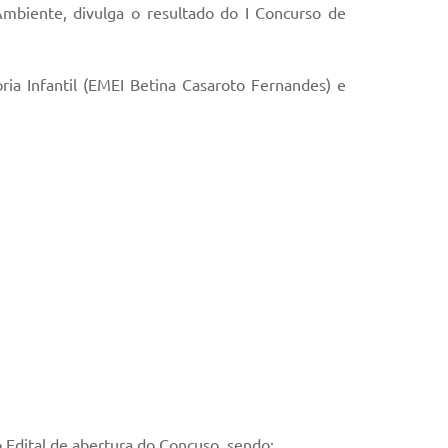
mbiente, divulga o resultado do I Concurso de
ia Infantil (EMEI Betina Casaroto Fernandes) e
Edital de abertura do Concuso, sendo: