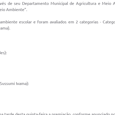
ravés de seu Departamento Municipal de Agricultura e Meio A
io Ambiente”.
ambiente escolar e foram avaliados em 2 categorias - Categor
vama).
es):
Sussumi Ivama):
 tarde desta quinta-feira a premiação, conforme anunciado no 