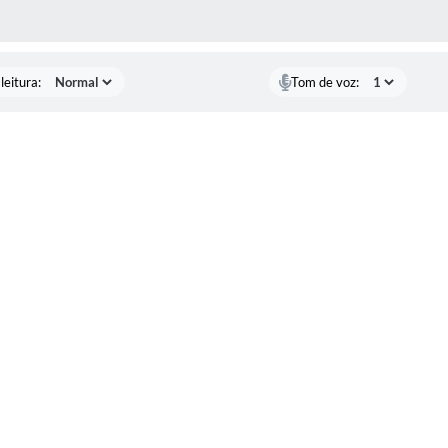
AS MÍDIAS
leitura:
Tom de voz: