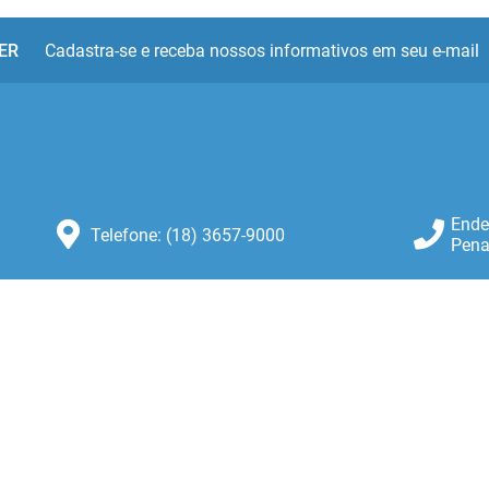
ER
Cadastra-se e receba nossos informativos em seu e-mail
Ende
Telefone: (18) 3657-9000
Pena
Atendimento: Atendimento de
Segunda-feira a Sexta-feira das 8:30
as 11:00 e das 13:00 as 16:00.