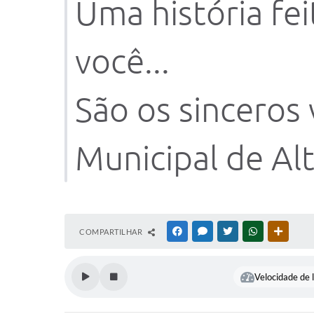
Uma história fei
você...
São os sinceros
Municipal de Al
COMPARTILHAR
FACEBOOK
MESSENGER
TWITTER
WHATSAPP
OUTRAS
Velocidade de l