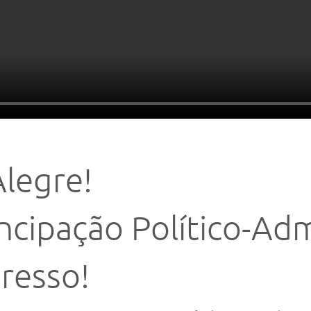
Alegre!
cipação Político-Admi
resso!