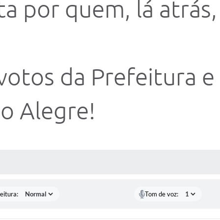
ta por quem, lá atrás,
 votos da Prefeitura 
to Alegre!
 MÍDIAS
eitura:
Tom de voz: