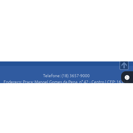
Telefone: (18) 3657-9000
Endereço: Praça: Manoel Gomes da Pena, n° 42 - Centro | CEP: 16310-
000
Atendimento de Segunda-feira a Sexta-feira das 8:30 as 11:00 e das
13:00 as 16:00.
Prefeitura de Alto Alegre
Versão do Sistema:
3.5.3 - 19/06/2026
Portal atualizado em:
06/08/2026 14:51
Dados Abertos