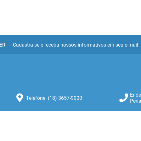
ER
Cadastra-se e receba nossos informativos em seu e-mail
Ende
Telefone: (18) 3657-9000
Pena
Atendimento: Atendimento de
Segunda-feira a Sexta-feira das 8:30
as 11:00 e das 13:00 as 16:00.