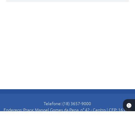
Telefone: (18) 3657-9000
Endereço: Praça: Manoel Gomes da Pena, n° 42 - Centro | CEP: 16310-
000
Atendimento de Segunda-feira a Sexta-feira das 8:30 as 11:00 e das
13:00 as 16:00.
Prefeitura de Alto Alegre