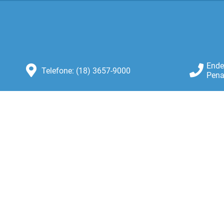
Ende
Telefone: (18) 3657-9000
Pena
Atendimento: Atendimento de
Segunda-feira a Sexta-feira das 8:30
as 11:00 e das 13:00 as 16:00.
ersão do Sistema:
3.5.3 - 19/06/2026
Portal atualizado em:
07/08/2026