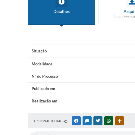
Detalhes
Arqui
(atas, homolog
Situação
Modalidade
Nº do Processo
Publicado em
Realização em
COMPARTILHAR
FACEBOOK
MESSENGER
TWITTER
WHATSAPP
OUTRAS