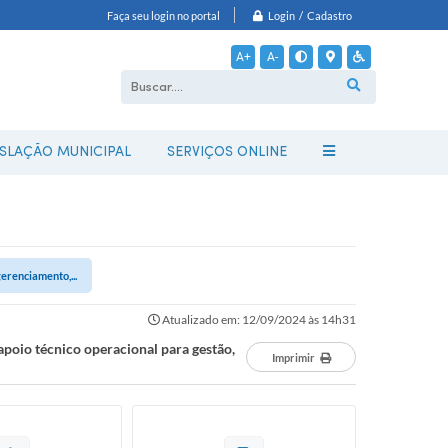
Login / Cadastro
Faça seu login no portal
A+
A-
ISLAÇÃO MUNICIPAL
SERVIÇOS ONLINE
erenciamento,...
Atualizado em: 12/09/2024 às 14h31
poio técnico operacional para gestão,
Imprimir