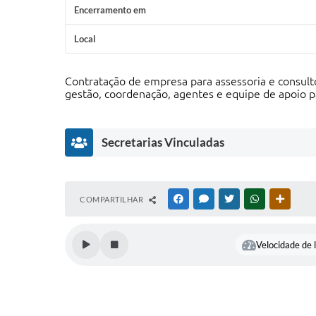
Encerramento em
Local
Contratação de empresa para assessoria e consult
gestão, coordenação, agentes e equipe de apoio 
Secretarias Vinculadas
A
COMPARTILHAR
FACEBOOK
MESSENGER
TWITTER
WHATSAPP
OUTRAS
s
si
s
Velocidade de l
t
ê
n
ci
a
S