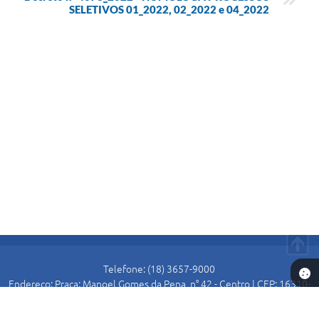
SELETIVOS 01_2022, 02_2022 e 04_2022
Telefone: (18) 3657-9000
Endereço: Praça: Manoel Gomes da Pena, n° 42 - Centro | CEP: 16310-
000
Atendimento de Segunda-feira a Sexta-feira das 8:30 as 11:00 e das