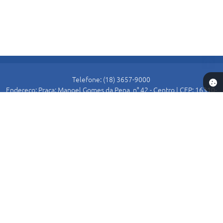
Telefone: (18) 3657-9000
Endereço: Praça: Manoel Gomes da Pena, n° 42 - Centro | CEP: 16310-
000
Atendimento de Segunda-feira a Sexta-feira das 8:30 as 11:00 e das
13:00 as 16:00.
Prefeitura de Alto Alegre
Versão do Sistema:
3.5.3 - 19/06/2026
Portal atualizado em:
07/08/2026 15:54
Dados Abertos
Copyright Instar - 2006-2026. Todos os direitos reservados -
Instar Tecnologia