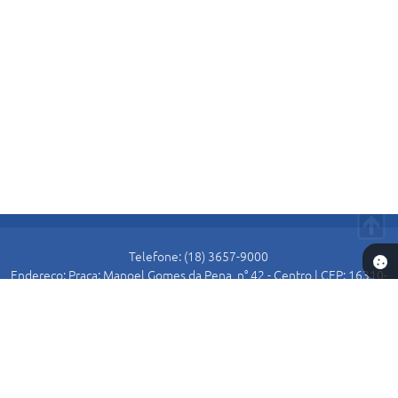
Telefone: (18) 3657-9000
Endereço: Praça: Manoel Gomes da Pena, n° 42 - Centro | CEP: 16310-
000
Atendimento de Segunda-feira a Sexta-feira das 8:30 as 11:00 e das
13:00 as 16:00.
Prefeitura de Alto Alegre
Versão do Sistema:
3.5.3 - 19/06/2026