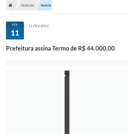
s
s
Notícias
Notícia
i
n
a
n
FEV
11 FEV 2012
d
11
o
T
e
Prefeitura assina Termo de R$ 44.000,00
r
m
o
d
e
R
e
s
p
o
n
s
a
b
i
l
i
d