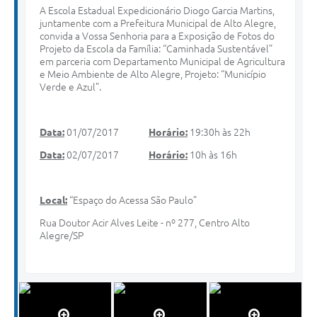
A Escola Estadual Expedicionário Diogo Garcia Martins,
juntamente com a Prefeitura Municipal de Alto Alegre,
convida a Vossa Senhoria para a Exposição de Fotos do
Projeto da Escola da Família: “Caminhada Sustentável”
em parceria com Departamento Municipal de Agricultura
e Meio Ambiente de Alto Alegre, Projeto: “Município
Verde e Azul”.
Data:
01/07/2017
Horário:
19:30h às 22h
Data:
02/07/2017
Horário:
10h às 16h
Local:
“Espaço do Acessa São Paulo”
Rua Doutor Acir Alves Leite - nº 277, Centro Alto
Alegre/SP