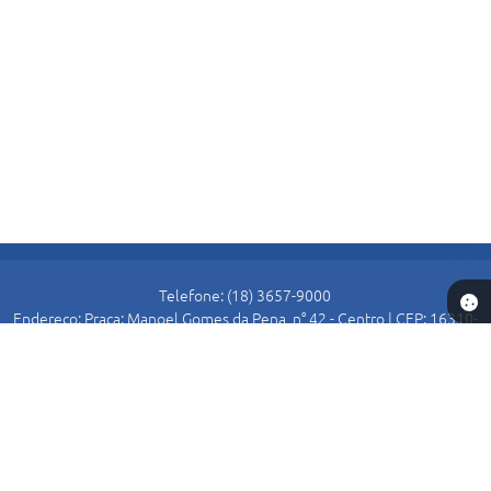
Telefone: (18) 3657-9000
Endereço: Praça: Manoel Gomes da Pena, n° 42 - Centro | CEP: 16310-
000
Atendimento de Segunda-feira a Sexta-feira das 8:30 as 11:00 e das
13:00 as 16:00.
Prefeitura de Alto Alegre
Versão do Sistema:
3.5.3 - 19/06/2026