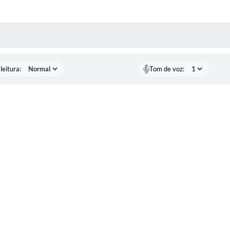
AS MÍDIAS
leitura:
Tom de voz: