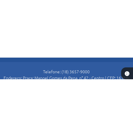
Telefone: (18) 3657-9000
Endereço: Praça: Manoel Gomes da Pena, n° 42 - Centro | CEP: 16310-
000
Atendimento de Segunda-feira a Sexta-feira das 8:30 as 11:00 e das
13:00 as 16:00.
Prefeitura de Alto Alegre
Versão do Sistema:
3.5.3 - 19/06/2026
Portal atualizado em:
07/08/2026 15:54
Dados Abertos