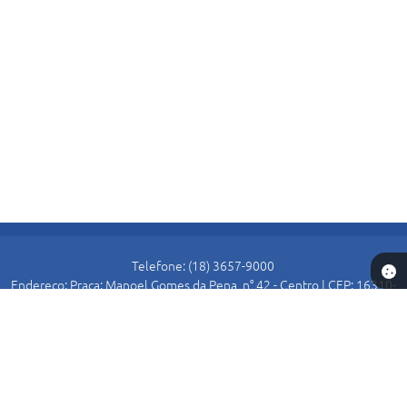
Telefone: (18) 3657-9000
Endereço: Praça: Manoel Gomes da Pena, n° 42 - Centro | CEP: 16310-
000
Atendimento de Segunda-feira a Sexta-feira das 8:30 as 11:00 e das
13:00 as 16:00.
Prefeitura de Alto Alegre