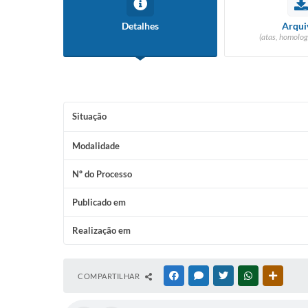
Detalhes
Arqui
(atas, homolog
Situação
Modalidade
Nº do Processo
Publicado em
Realização em
COMPARTILHAR
FACEBOOK
MESSENGER
TWITTER
WHATSAPP
OUTRAS