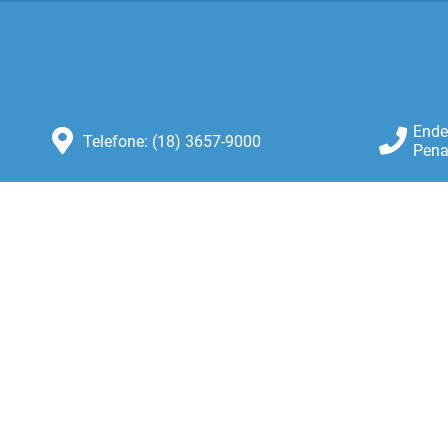
Ende
Telefone: (18) 3657-9000
Pena
Atendimento: Atendimento de
Segunda-feira a Sexta-feira das 8:30
as 11:00 e das 13:00 as 16:00.
ersão do Sistema:
3.5.3 - 19/06/2026
Portal atualizado em:
05/08/2026