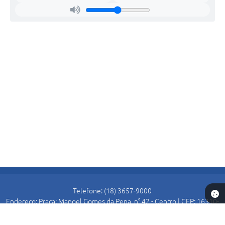
Telefone: (18) 3657-9000
Endereço: Praça: Manoel Gomes da Pena, n° 42 - Centro | CEP: 16310-
000
Atendimento de Segunda-feira a Sexta-feira das 8:30 as 11:00 e das