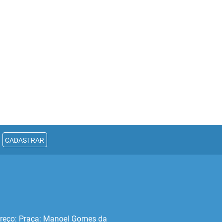
CADASTRAR
reço: Praça: Manoel Gomes da