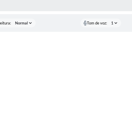
 MÍDIAS
eitura:
Tom de voz: