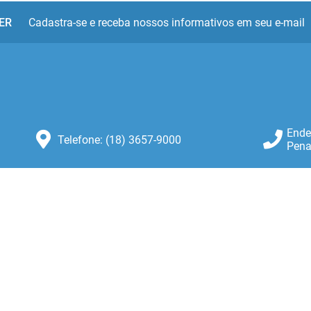
ER
Cadastra-se e receba nossos informativos em seu e-mail
Ende
Telefone: (18) 3657-9000
Pena
Atendimento: Atendimento de
Segunda-feira a Sexta-feira das 8:30
as 11:00 e das 13:00 as 16:00.