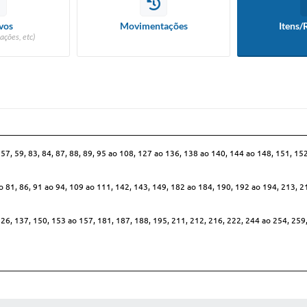
vos
Movimentações
Itens/
ações, etc)
 56, 57, 59, 83, 84, 87, 88, 89, 95 ao 108, 127 ao 136, 138 ao 140, 144 ao 148, 151, 1
73 ao 81, 86, 91 ao 94, 109 ao 111, 142, 143, 149, 182 ao 184, 190, 192 ao 194, 213,
 126, 137, 150, 153 ao 157, 181, 187, 188, 195, 211, 212, 216, 222, 244 ao 254, 259