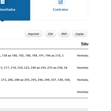
Resultados
Contratos
Imprimir
CSV
PDF
Copiar
Situação
Q
Situação
Qua
52, 158 ao 180, 185, 186, 189, 191, 196 ao 210, 2
Homologado
 215, 217, 218, 224, 225, 240 ao 243, 255 ao 258, 26
Homologado
, 272, 286, 288 ao 293, 295, 296, 299, 337, 338, 340,
Homologado
Homologado