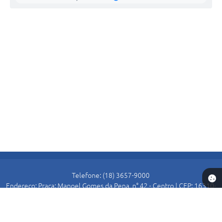
Telefone: (18) 3657-9000
Endereço: Praça: Manoel Gomes da Pena, n° 42 - Centro | CEP: 16310-
000
Atendimento de Segunda-feira a Sexta-feira das 8:30 as 11:00 e das
13:00 as 16:00.