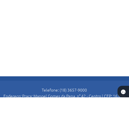
Telefone: (18) 3657-9000
Endereço: Praça: Manoel Gomes da Pena, n° 42 - Centro | CEP: 16310-
000
Atendimento de Segunda-feira a Sexta-feira das 8:30 as 11:00 e das
13:00 as 16:00.
Prefeitura de Alto Alegre