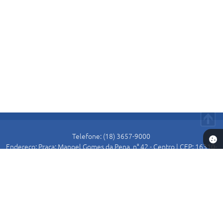
Telefone: (18) 3657-9000
Endereço: Praça: Manoel Gomes da Pena, n° 42 - Centro | CEP: 16310-
000
Atendimento de Segunda-feira a Sexta-feira das 8:30 as 11:00 e das
13:00 as 16:00.
Prefeitura de Alto Alegre
Versão do Sistema:
3.5.3 - 19/06/2026