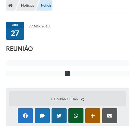
Notícias
Notícia
ABR
27 ABR 2018
27
C
O
REUNIÂO
N
V
I
T
E
COMPARTILHAR