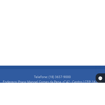
Telefone: (18) 3657-9000
Endereço: Praça: Manoel Gomes da Pena, n° 42 - Centro | CEP: 16310-
000
Atendimento de Segunda-feira a Sexta-feira das 8:30 as 11:00 e das
13:00 as 16:00.
Prefeitura de Alto Alegre