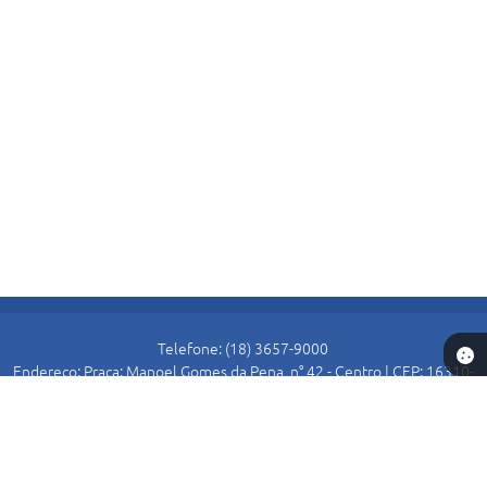
Telefone: (18) 3657-9000
Endereço: Praça: Manoel Gomes da Pena, n° 42 - Centro | CEP: 16310-
000
Atendimento de Segunda-feira a Sexta-feira das 8:30 as 11:00 e das
13:00 as 16:00.
Prefeitura de Alto Alegre