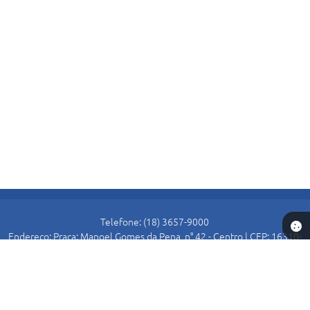
Telefone: (18) 3657-9000
Endereço: Praça: Manoel Gomes da Pena, n° 42 - Centro | CEP: 16310-
000
Atendimento de Segunda-feira a Sexta-feira das 8:30 as 11:00 e das
13:00 as 16:00.
Prefeitura de Alto Alegre