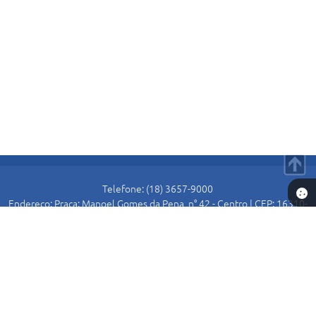
E
I
Telefone: (18) 3657-9000
Endereço: Praça: Manoel Gomes da Pena, n° 42 - Centro | CEP: 16310-
000
Atendimento de Segunda-feira a Sexta-feira das 8:30 as 11:00 e das
13:00 as 16:00.
Prefeitura de Alto Alegre
Versão do Sistema:
3.5.3 - 19/06/2026