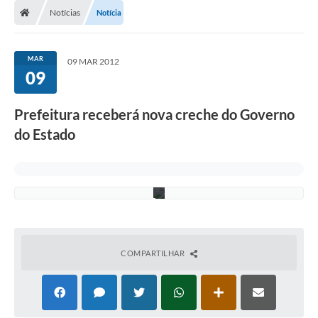
i
j
Notícias
Notícia
o
A
n
d
MAR
09 MAR 2012
r
09
a
d
e
Prefeitura receberá nova creche do Governo
(
U
do Estado
N
E
S
P
)
COMPARTILHAR