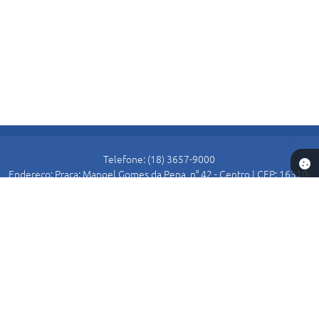
Telefone: (18) 3657-9000
Endereço: Praça: Manoel Gomes da Pena, n° 42 - Centro | CEP: 16310-
000
Atendimento de Segunda-feira a Sexta-feira das 8:30 as 11:00 e das
13:00 as 16:00.
Prefeitura de Alto Alegre
Versão do Sistema:
3.5.3 - 19/06/2026
Portal atualizado em:
07/08/2026 15:54
Dados Abertos