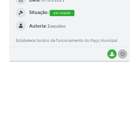
07/05/2021
I
Situação:
EM VIGOR
Autoria:
Executivo
Estabelece horário de funcionamento do Paço Municipal
BAIXAR
G
O
S
T
E
I