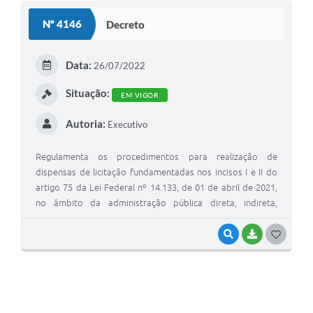
Nº 4146
Decreto
Data:
26/07/2022
Situação:
EM VIGOR
Autoria:
Executivo
Regulamenta os procedimentos para realização de
dispensas de licitação fundamentadas nos incisos I e II do
artigo 75 da Lei Federal nº 14.133, de 01 de abril de 2021,
no âmbito da administração pública direta, indireta,
autárquica e fundacional do município de Alto Alegre
VISUALIZAR
BAIXAR
G
O
S
T