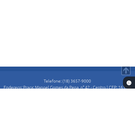
E
I
Telefone: (18) 3657-9000
Endereço: Praça: Manoel Gomes da Pena, n° 42 - Centro | CEP: 16310-
000
Atendimento de Segunda-feira a Sexta-feira das 8:30 as 11:00 e das
13:00 as 16:00.
Prefeitura de Alto Alegre
Versão do Sistema:
3.5.3 - 19/06/2026